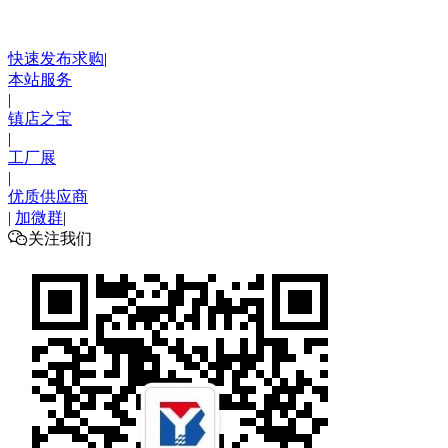
快速发布求购
|
本站服务
|
镇店之宝
|
工厂展
|
优质供应商
|
加微群
|

关注我们