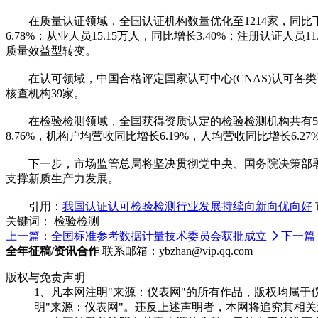
在质量认证领域，全国认证机构数量优化至1214家，同比下降1.30
6.78%；从业人员15.15万人，同比增长3.40%；注册认
质量效益型转变。
在认可领域，中国合格评定国家认可中心(CNAS)认可各类认证
核查机构39家。
在检验检测领域，全国获得资质认定的检验检测机构共有54340家，
8.76%，机构户均营收同比增长6.19%，人均营收同比增长
下一步，市场监管总局将坚决贯彻党中央、国务院决策部署
支撑新质生产力发展。
引用：
我国认证认可检验检测行业发展持续向新向优向好
关键词：
检验检测
上一篇：全国标准参考数据计量技术委员会获批成立

下一篇
全年征稿/资讯合作
联系邮箱：ybzhan@vip.qq.com
版权与免责声明
1、凡本网注明"来源：仪表网"的所有作品，版权均属
明"来源：仪表网"。违反上述声明者，本网将追究其相